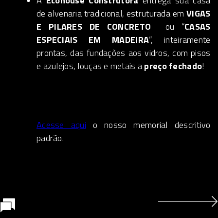
A
Ecohouse Construtora
entrega sua casa
de alvenaria tradicional, estruturada em
VIGAS
E PILARES DE CONCRETO
ou “
CASAS
ESPECIAIS EM MADEIRA
”, inteiramente
prontas, das fundações aos vidros, com pisos
e azulejos, louças e metais a
preço fechado
!
Acesse aqui
o nosso memorial descritivo
padrão.