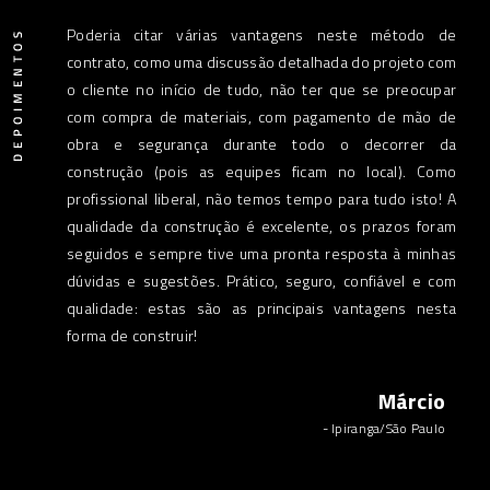
mos muito
Poderia citar várias vantagens neste método de
Ecoh
a casa , A
contrato, como uma discussão detalhada do projeto com
cump
isso o que
o cliente no início de tudo, não ter que se preocupar
real
apreciar a
com compra de materiais, com pagamento de mão de
clie
essoal da
obra e segurança durante todo o decorrer da
construção (pois as equipes ficam no local). Como
profissional liberal, não temos tempo para tudo isto! A
qualidade da construção é excelente, os prazos foram
Carlos
seguidos e sempre tive uma pronta resposta à minhas
/São Paulo
dúvidas e sugestões. Prático, seguro, confiável e com
qualidade: estas são as principais vantagens nesta
forma de construir!
Márcio
- Ipiranga/São Paulo