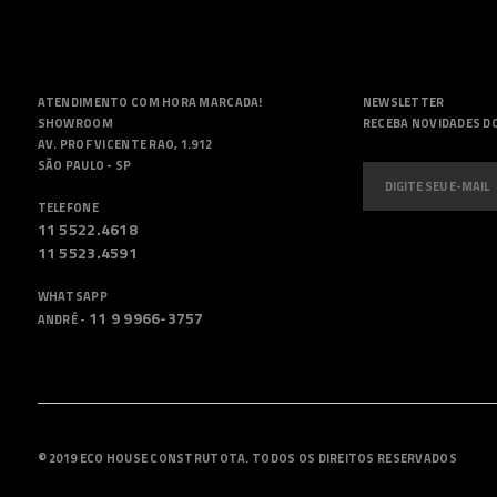
ATENDIMENTO COM HORA MARCADA!
NEWSLETTER
SHOWROOM
RECEBA NOVIDADES D
AV. PROF VICENTE RAO, 1.912
SÃO PAULO - SP
TELEFONE
11 5522.4618
11 5523.4591
WHATSAPP
11 9 9966-3757
ANDRÉ -
© 2019 ECO HOUSE CONSTRUTOTA. TODOS OS DIREITOS RESERVADOS