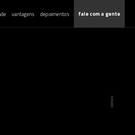
fale com a gente
ade
vantagens
depoimentos